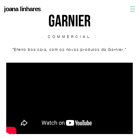
joana linhares
GARNIER
. COMMERCIAL .
"Efeito boa cara, com os novos produtos da Garnier."