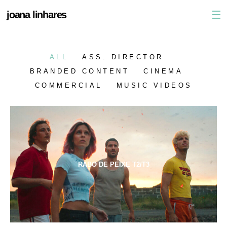
joana linhares
ALL
ASS. DIRECTOR
BRANDED CONTENT
CINEMA
COMMERCIAL
MUSIC VIDEOS
RABO DE PEIXE T2/T3